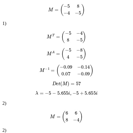
M
=
(
−
5
8
−
4
−
5
)
1
)
M
T
=
(
−
5
−
4
8
−
5
)
M
A
=
(
−
5
−
8
4
−
5
)
M
−
1
=
(
−
0.09
−
0.14
0.07
−
0.09
)
D
e
t
(
M
)
=
57
λ
=
−
5
−
5.655
i
,
−
5
+
5.655
i
2
)
M
=
(
6
6
8
−
4
)
2
)