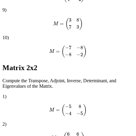
9
)
M
=
(
3
8
7
3
)
10
)
M
=
(
−
7
−
8
−
8
−
2
)
Matrix 2x2
Compute the Transpose, Adjoint, Inverse, Determinant, and
Eigenvalues of the Matrix.
1
)
M
=
(
−
5
8
−
4
−
5
)
2
)