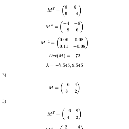
M
T
=
(
6
8
6
−
4
)
M
A
=
(
−
4
−
6
−
8
6
)
M
−
1
=
(
0.06
0.08
0.11
−
0.08
)
D
e
t
(
M
)
=
−
72
λ
=
−
7.545
,
9.545
3
)
M
=
(
−
6
4
8
2
)
3
)
M
T
=
(
−
6
8
4
2
)