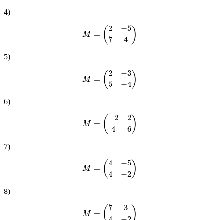
4
)
M
=
(
2
−
5
7
4
)
5
)
M
=
(
2
−
3
5
−
4
)
6
)
M
=
(
−
2
2
4
6
)
7
)
M
=
(
4
−
5
4
−
2
)
8
)
M
=
(
7
3
4
−
2
)