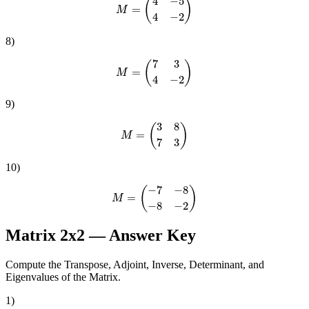
M
=
(
4
−
5
4
−
2
)
8
)
M
=
(
7
3
4
−
2
)
9
)
M
=
(
3
8
7
3
)
10
)
M
=
(
−
7
−
8
−
8
−
2
)
Matrix 2x2
— Answer Key
Compute the Transpose, Adjoint, Inverse, Determinant, and
Eigenvalues of the Matrix.
1
)