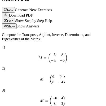
Generate New Exercises
New
Download PDF
Show Step by Step Help
Help
Show Answers
Show
Compute the Transpose, Adjoint, Inverse, Determinant, and
Eigenvalues of the Matrix.
1
)
M
=
(
−
5
8
−
4
−
5
)
2
)
M
=
(
6
6
8
−
4
)
3
)
M
=
(
−
6
4
8
2
)