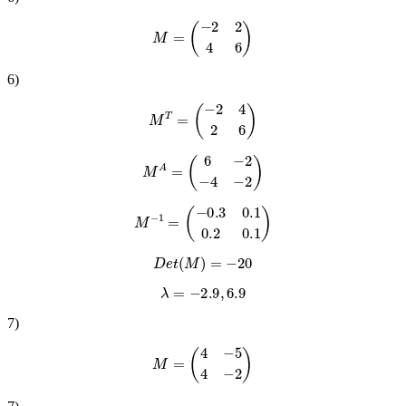
M
=
(
−
2
2
4
6
)
6
)
M
T
=
(
−
2
4
2
6
)
M
A
=
(
6
−
2
−
4
−
2
)
M
−
1
=
(
−
0.3
0.1
0.2
0.1
)
D
e
t
(
M
)
=
−
20
λ
=
−
2.9
,
6.9
7
)
M
=
(
4
−
5
4
−
2
)