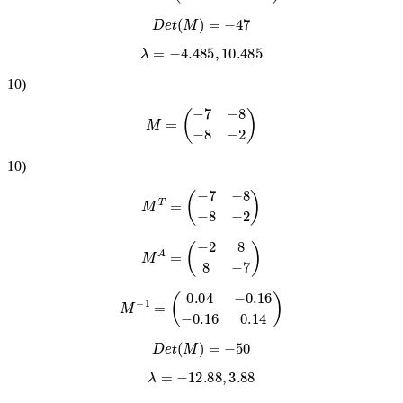
D
e
t
(
M
)
=
−
47
λ
=
−
4.485
,
10.485
10
)
M
=
(
−
7
−
8
−
8
−
2
)
10
)
M
T
=
(
−
7
−
8
−
8
−
2
)
M
A
=
(
−
2
8
8
−
7
)
M
−
1
=
(
0.04
−
0.16
−
0.16
0.14
)
D
e
t
(
M
)
=
−
50
λ
=
−
12.88
,
3.88