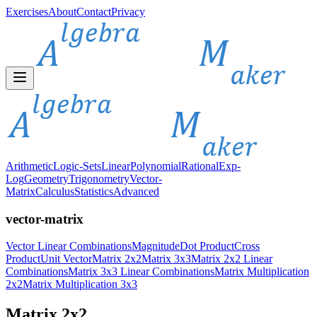
Exercises
About
Contact
Privacy
Arithmetic
Logic-Sets
Linear
Polynomial
Rational
Exp-
Log
Geometry
Trigonometry
Vector-
Matrix
Calculus
Statistics
Advanced
vector-matrix
Vector Linear Combinations
Magnitude
Dot Product
Cross
Product
Unit Vector
Matrix 2x2
Matrix 3x3
Matrix 2x2 Linear
Combinations
Matrix 3x3 Linear Combinations
Matrix Multiplication
2x2
Matrix Multiplication 3x3
Matrix 2x2