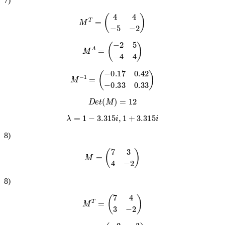
7
)
M
T
=
(
4
4
−
5
−
2
)
M
A
=
(
−
2
5
−
4
4
)
M
−
1
=
(
−
0.17
0.42
−
0.33
0.33
)
D
e
t
(
M
)
=
12
λ
=
1
−
3.315
i
,
1
+
3.315
i
8
)
M
=
(
7
3
4
−
2
)
8
)
M
T
=
(
7
4
3
−
2
)