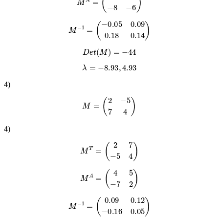
M
A
=
(
2
−
4
−
8
−
6
)
M
−
1
=
(
−
0.05
0.09
0.18
0.14
)
D
e
t
(
M
)
=
−
44
λ
=
−
8.93
,
4.93
4
)
M
=
(
2
−
5
7
4
)
4
)
M
T
=
(
2
7
−
5
4
)
M
A
=
(
4
5
−
7
2
)
M
−
1
=
(
0.09
0.12
−
0.16
0.05
)