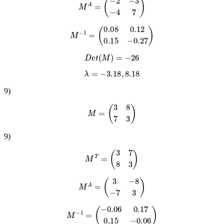
M
A
=
(
−
2
−
3
−
4
7
)
M
−
1
=
(
0.08
0.12
0.15
−
0.27
)
D
e
t
(
M
)
=
−
26
λ
=
−
3.18
,
8.18
9
)
M
=
(
3
8
7
3
)
9
)
M
T
=
(
3
7
8
3
)
M
A
=
(
3
−
8
−
7
3
)
M
−
1
=
(
−
0.06
0.17
0.15
−
0.06
)