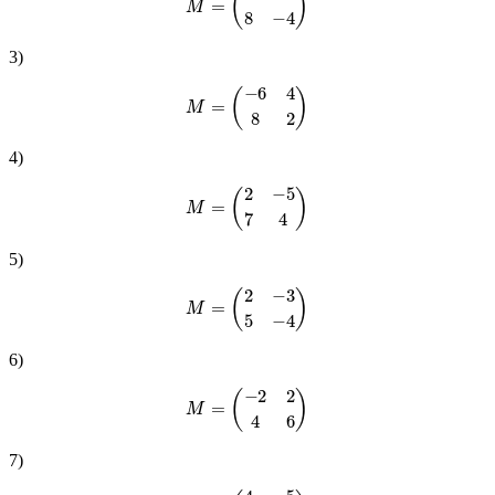
M
=
(
6
6
8
−
4
)
3
)
M
=
(
−
6
4
8
2
)
4
)
M
=
(
2
−
5
7
4
)
5
)
M
=
(
2
−
3
5
−
4
)
6
)
M
=
(
−
2
2
4
6
)
7
)