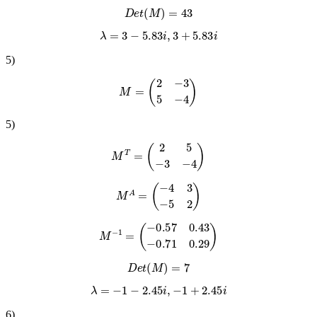
D
e
t
(
M
)
=
43
λ
=
3
−
5.83
i
,
3
+
5.83
i
5
)
M
=
(
2
−
3
5
−
4
)
5
)
M
T
=
(
2
5
−
3
−
4
)
M
A
=
(
−
4
3
−
5
2
)
M
−
1
=
(
−
0.57
0.43
−
0.71
0.29
)
D
e
t
(
M
)
=
7
λ
=
−
1
−
2.45
i
,
−
1
+
2.45
i
6
)